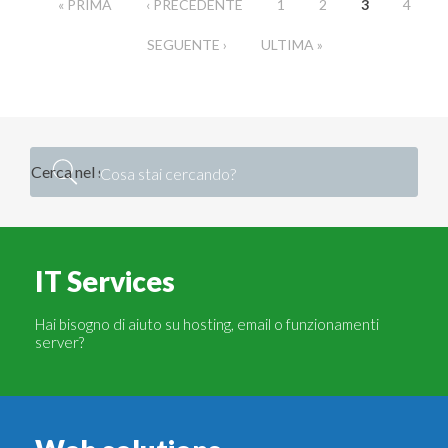
« PRIMA
‹ PRECEDENTE
1
2
3
4
SEGUENTE ›
ULTIMA »
Cerca
Form di ricerca
IT Services
Hai bisogno di aiuto su hosting, email o funzionamenti
server?