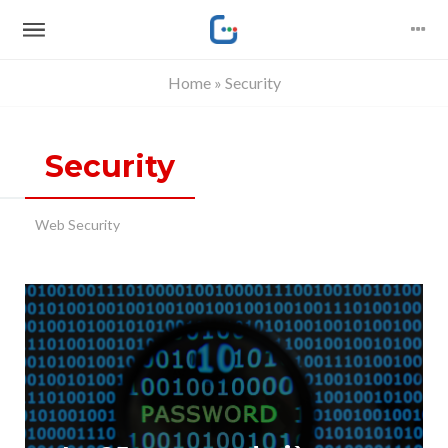
Home
» Security
Tu sei qui
Security
Web Security
Pagine