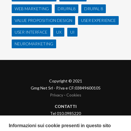
WEB MARKETING
DRUPAL8
DRUPAL 8
VALUE PROPOSITION DESIGN
USER EXPERIENCE
USER INTERFACE
UX
UI
NEUROMARKETING
Copyright © 2021
Gmg Net Srl - P.Iva e CF:03849600105
Privacy
-
Cookies
CONTATTI
Tel 010.0985220
Sito Web
-
E-Mail
Informazioni sui cookie presenti in questo sito