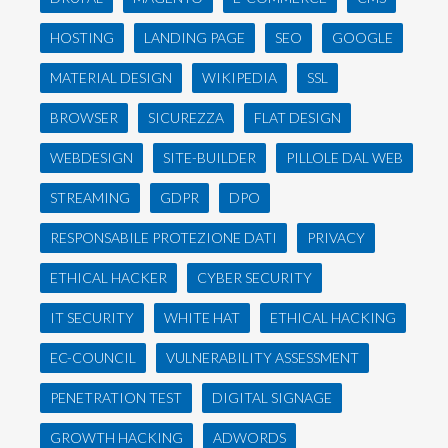
HOSTING
LANDING PAGE
SEO
GOOGLE
MATERIAL DESIGN
WIKIPEDIA
SSL
BROWSER
SICUREZZA
FLAT DESIGN
WEBDESIGN
SITE-BUILDER
PILLOLE DAL WEB
STREAMING
GDPR
DPO
RESPONSABILE PROTEZIONE DATI
PRIVACY
ETHICAL HACKER
CYBER SECURITY
IT SECURITY
WHITE HAT
ETHICAL HACKING
EC-COUNCIL
VULNERABILITY ASSESSMENT
PENETRATION TEST
DIGITAL SIGNAGE
GROWTH HACKING
ADWORDS